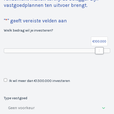
vastgoedplannen ten uitvoer brengt.
"
*
" geeft vereiste velden aan
Welk bedrag wil je investeren?
€100.000
G
Ik wil meer dan €1.500.000 investeren
e
e
n
Type vastgoed
t
i
t