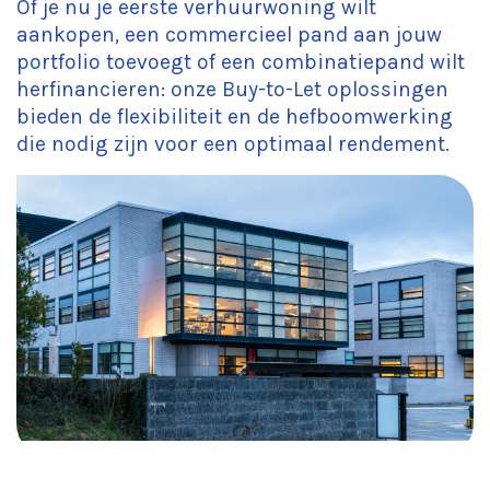
Of je nu je eerste verhuurwoning wilt
aankopen, een commercieel pand aan jouw
portfolio toevoegt of een combinatiepand wilt
herfinancieren: onze Buy-to-Let oplossingen
bieden de flexibiliteit en de hefboomwerking
die nodig zijn voor een optimaal rendement.