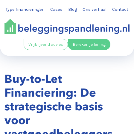
Type financieringen
Cases
Blog
Ons verhaal
Contact
Vrijblijvend advies
Bereken je lening
Buy-to-Let
Financiering: De
strategische basis
voor