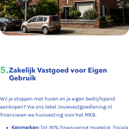
5.
Zakelijk Vastgoed voor Eigen
Gebruik
Wil je stoppen met huren en je eigen bedrijfspand
aankopen? Via ons label Jouwvastgoedlening.nl
financieren we huisvesting voor het MKB.
Kenmerken:
Tot 90% financiering mogelijk, fiscale